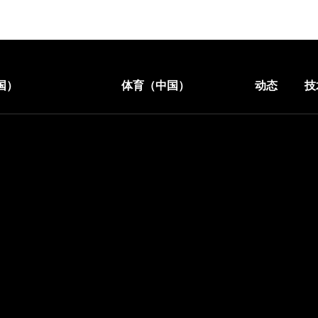
方网站-云开
云开体育·云开官方网站-云开
公司
产
国）
体育（中国）
动态
技