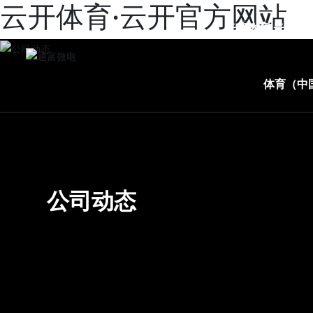
云开体育·云开官方网站
云开体育·云开官
体育（中
公司动态