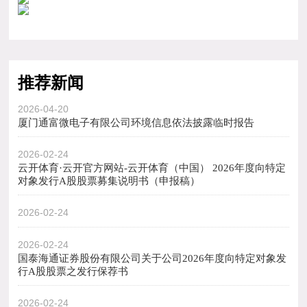
推荐新闻
2026-04-20
厦门通富微电子有限公司环境信息依法披露临时报告
2026-02-24
云开体育·云开官方网站-云开体育（中国） 2026年度向特定
对象发行A股股票募集说明书（申报稿）
2026-02-24
2026-02-24
国泰海通证券股份有限公司关于公司2026年度向特定对象发
行A股股票之发行保荐书
2026-02-24