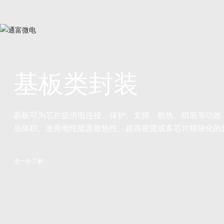
基板类封装
基板可为芯片提供电连接、保护、支撑、散热、组装等功效
品体积、改善电性能及散热性、超高密度或多芯片模块化的
进一步了解