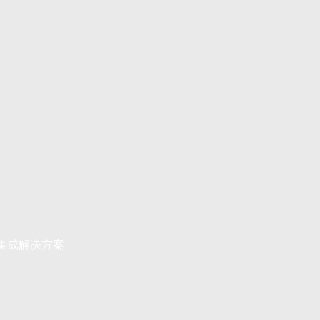
D集成解决方案