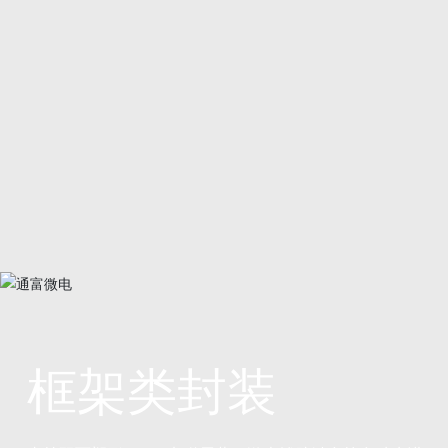
框架类封装