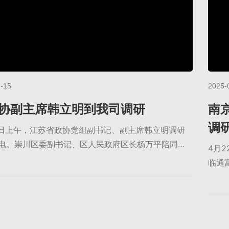
5-15
2025-
协副主席韩立明到我司调研
南
调
5日上午，江苏省政协党组副书记、副主席韩立明调研
电。崇川区委副书记、区人民政府区长杨万平陪同调
4月
团总裁办行政管理办公室主任石锋、厂务中心总经理
临通
等参加活动。
陪同
办行
娟等