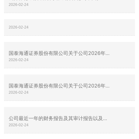
2026-02-24
2026年度向特定对象发行A股股票募集说明书
（申报稿）
2026-02-24
国泰海通证券股份有限公司关于公司2026年度
2026-02-24
向特定对象发行A股股票之发行保荐书
国泰海通证券股份有限公司关于公司2026年度
2026-02-24
向特定对象发行A股股票之上市保荐书
公司最近一年的财务报告及其审计报告以及最
2026-02-24
近一期的财务报告