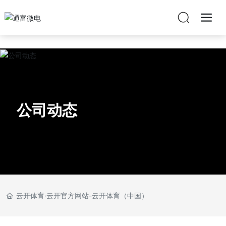
云开体育·云开官方网站
公司动态
云开体育·云开官方网站-云开体育（中国）