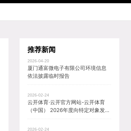
推荐新闻
2026-04-20
厦门通富微电子有限公司环境信息
依法披露临时报告
2026-02-24
云开体育·云开官方网站-云开体育
（中国） 2026年度向特定对象发行
A股股票募集说明书（申报稿）
2026-02-24