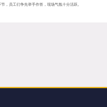
节，员工们争先举手作答，现场气氛十分活跃。