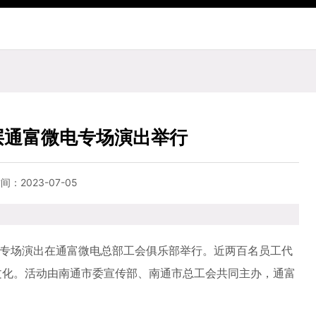
层通富微电专场演出举行
时间：
2023-07-05
电专场演出在通富微电总部工会俱乐部举行。近两百名员工代
题文化。活动由南通市委宣传部、南通市总工会共同主办，通富