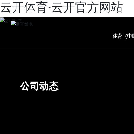
云开体育·云开官方网站
云开体育·云开官
体育（中
公司动态