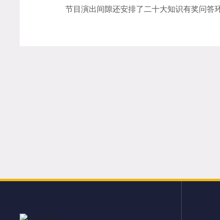
节目演出间隙还安排了二十大知识有奖问答环