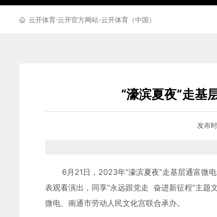
云开体育·云开官方网站-云开体育（中国）
“濠滨夏夜”走基
发布
6月21日，2023年“濠滨夏夜”走基层通富微
表观看演出，同享“永远跟党走 奋进新征程”主
微电、南通市劳动人民文化宫联合承办。