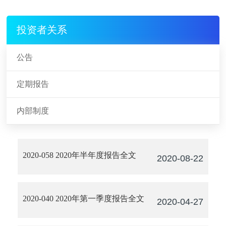
投资者关系
公告
定期报告
内部制度
2020-058 2020年半年度报告全文
2020-08-22
2020-040 2020年第一季度报告全文
2020-04-27