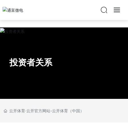
云开体育·云开官方网站
投资者关系
云开体育·云开官方网站-云开体育（中国）