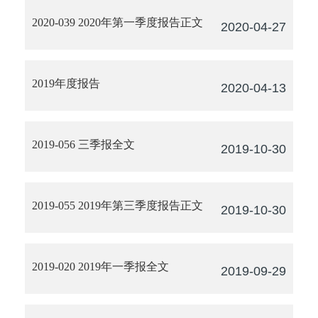
2020-039 2020年第一季度报告正文
2020-04-27
2019年度报告
2020-04-13
2019-056 三季报全文
2019-10-30
2019-055 2019年第三季度报告正文
2019-10-30
2019-020 2019年一季报全文
2019-09-29