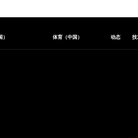
方网站-云开
云开体育·云开官方网站-云开
公司
产
国）
体育（中国）
动态
技