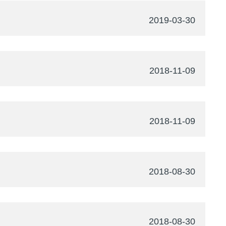
2019-03-30
2018-11-09
2018-11-09
2018-08-30
2018-08-30