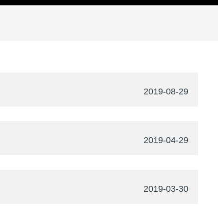
2019-08-29
2019-04-29
2019-03-30