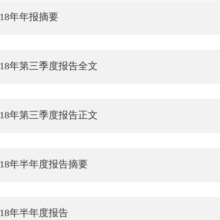
 2018年年报摘要
8 2018年第三季度报告全文
7 2018年第三季度报告正文
3 2018年半年度报告摘要
 2018年半年度报告