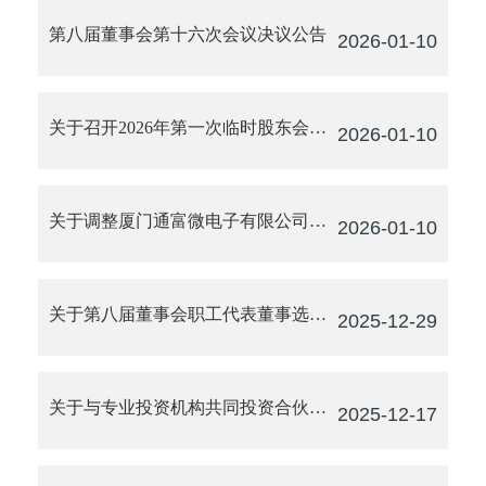
第八届董事会第十六次会议决议公告
2026-01-10
关于召开2026年第一次临时股东会的
2026-01-10
通知
关于调整厦门通富微电子有限公司担
2026-01-10
保额度的公告
关于第八届董事会职工代表董事选举
2025-12-29
结果的公告
关于与专业投资机构共同投资合伙企
2025-12-17
业的进展公告