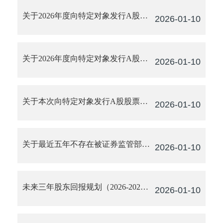
关于2026年度向特定对象发行A股股
2026-01-10
票预案披露的提示性公告
关于2026年度向特定对象发行A股股
2026-01-10
票摊薄即期回报与填补措施及相关主
体承诺的公告
关于本次向特定对象发行A股股票不
2026-01-10
存在直接或通过利益相关方向参与认
购的投资者提供财务资助或补偿的公
告
关于最近五年不存在被证券监管部门
2026-01-10
和交易所处罚或采取监管措施情况的
公告
未来三年股东回报规划（2026-2028
2026-01-10
年度）